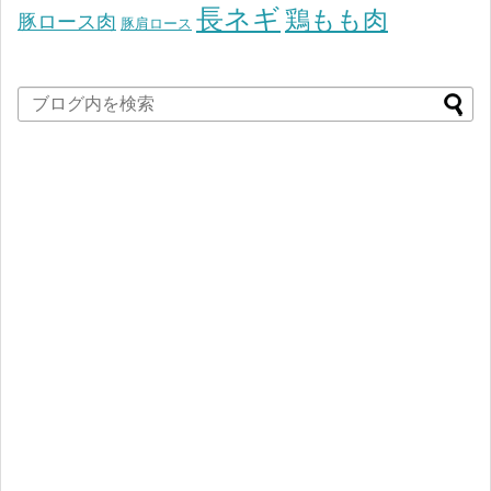
長ネギ
鶏もも肉
豚ロース肉
豚肩ロース