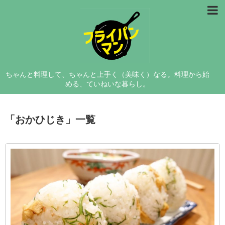
レシピ
料理研究
ちゃんと料理して、ちゃんと上手く（美味く）なる。料理から始
コラム
める、ていねいな暮らし。
フライパンマンについて
「
おかひじき
」
一覧