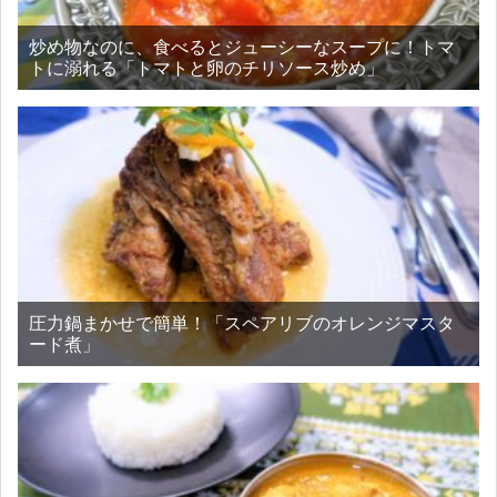
炒め物なのに、食べるとジューシーなスープに！トマ
トに溺れる「トマトと卵のチリソース炒め」
圧力鍋まかせで簡単！「スペアリブのオレンジマスタ
ード煮」