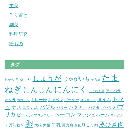
主菜
作り置き
副菜
料理研究
粉もの
タグ
たま
しょうが
じゃがいも
きゅうり
おから
そら豆
ねぎ
にんにく
にんじん
アスパラ
ほうれん草
トマ
タイム
カレー粉
オクラ
キャベツ
ゴーヤー
カボチャ
ズッキーニ
ト
パプ
バジル
ナス
パクチー
ニラ
ハム
バター
パスタ
パセリ
リカ
ベーコン
マッシュルーム
ピーマン
ブロッコリー
ヨーグル
卵
豚ひき肉
牛乳
豚こま肉
万能ねぎ
大根
大葉
薄力粉
ト
豆乳