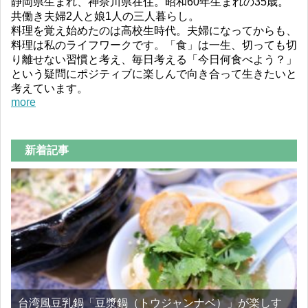
静岡県生まれ、神奈川県在住。昭和60年生まれの35歳。
共働き夫婦2人と娘1人の三人暮らし。
料理を覚え始めたのは高校生時代。夫婦になってからも、
料理は私のライフワークです。「食」は一生、切っても切
り離せない習慣と考え、毎日考える「今日何食べよう？」
という疑問にポジティブに楽しんで向き合って生きたいと
考えています。
more
新着記事
台湾風豆乳鍋「豆漿鍋（トウジャンナベ）」が楽しす