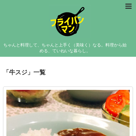
レシピ
料理研究
ちゃんと料理して、ちゃんと上手く（美味く）なる。料理から始
コラム
める、ていねいな暮らし。
フライパンマンについて
「
牛スジ
」
一覧