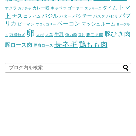
トマ
タイム
カレー粉
オクラ
キャベツ
ゴーヤー
カボチャ
ズッキーニ
ト
パプ
バジル
ナス
パクチー
ニラ
ハム
バター
パスタ
パセリ
リカ
ベーコン
マッシュルーム
ピーマン
ブロッコリー
ヨーグル
卵
豚ひき肉
牛乳
豚こま肉
万能ねぎ
大根
大葉
薄力粉
ト
豆乳
長ネギ
鶏もも肉
豚ロース肉
豚肩ロース