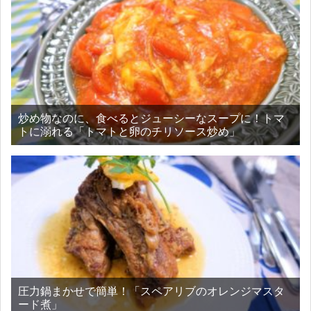
炒め物なのに、食べるとジューシーなスープに！トマ
トに溺れる「トマトと卵のチリソース炒め」
圧力鍋まかせで簡単！「スペアリブのオレンジマスタ
ード煮」