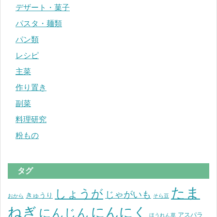
デザート・菓子
パスタ・麺類
パン類
レシピ
主菜
作り置き
副菜
料理研究
粉もの
タグ
たま
しょうが
じゃがいも
きゅうり
おから
そら豆
ねぎ
にんにく
にんじん
アスパラ
ほうれん草