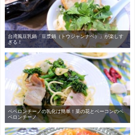
台湾風豆乳鍋「豆漿鍋（トウジャンナベ）」が楽しす
ぎる！
ペペロンチーノの乳化は簡単！菜の花とベーコンのペ
ペロンチーノ