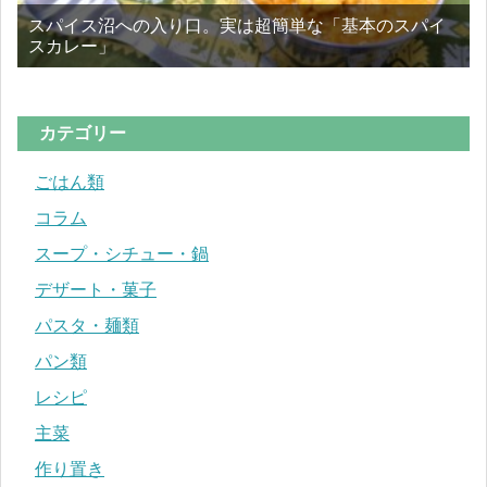
スパイス沼への入り口。実は超簡単な「基本のスパイ
スカレー」
カテゴリー
ごはん類
コラム
スープ・シチュー・鍋
デザート・菓子
パスタ・麺類
パン類
レシピ
主菜
作り置き