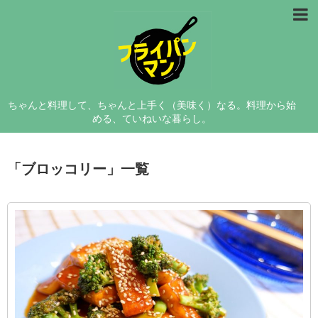
レシピ
料理研究
ちゃんと料理して、ちゃんと上手く（美味く）なる。料理から始
コラム
める、ていねいな暮らし。
フライパンマンについて
「
ブロッコリー
」
一覧