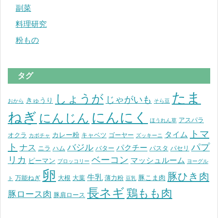
副菜
料理研究
粉もの
タグ
たま
しょうが
じゃがいも
きゅうり
おから
そら豆
ねぎ
にんにく
にんじん
アスパラ
ほうれん草
トマ
タイム
カレー粉
オクラ
キャベツ
ゴーヤー
カボチャ
ズッキーニ
ト
パプ
バジル
ナス
パクチー
ニラ
ハム
バター
パスタ
パセリ
リカ
ベーコン
マッシュルーム
ピーマン
ブロッコリー
ヨーグル
卵
豚ひき肉
牛乳
豚こま肉
万能ねぎ
大根
大葉
薄力粉
ト
豆乳
長ネギ
鶏もも肉
豚ロース肉
豚肩ロース