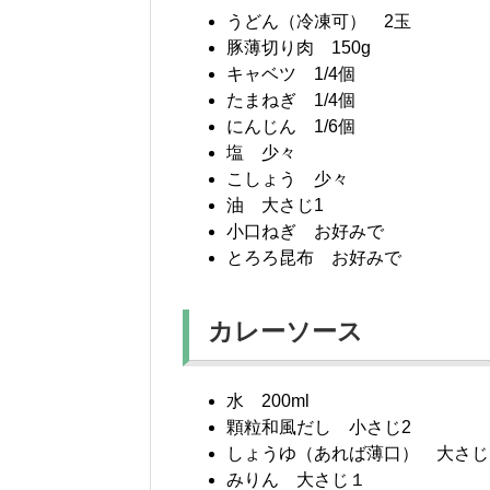
うどん（冷凍可） 2玉
豚薄切り肉 150g
キャベツ 1/4個
たまねぎ 1/4個
にんじん 1/6個
塩 少々
こしょう 少々
油 大さじ1
小口ねぎ お好みで
とろろ昆布 お好みで
カレーソース
水 200ml
顆粒和風だし 小さじ2
しょうゆ（あれば薄口） 大さじ１
みりん 大さじ１