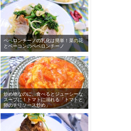
ペペロンチーノの乳化は簡単！菜の花
とベーコンのペペロンチーノ
炒め物なのに、食べるとジューシーな
スープに！トマトに溺れる「トマトと
卵のチリソース炒め」