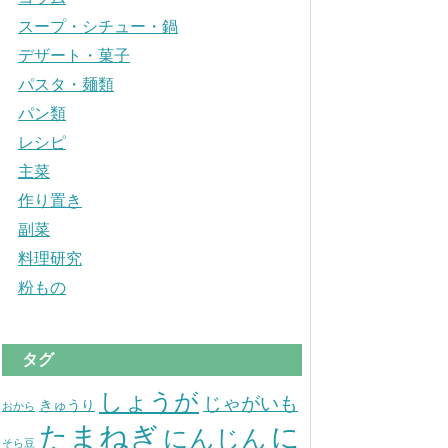
スープ・シチュー・鍋
デザート・菓子
パスタ・麺類
パン類
レシピ
主菜
作り置き
副菜
料理研究
粉もの
タグ
しょうが
じゃがいも
きゅうり
おから
たまねぎ
に
にんじん
そら豆