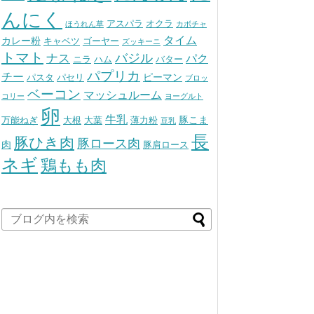
んにく
アスパラ
オクラ
ほうれん草
カボチャ
タイム
カレー粉
キャベツ
ゴーヤー
ズッキーニ
トマト
バジル
ナス
パク
ニラ
ハム
バター
パプリカ
チー
ピーマン
パスタ
パセリ
ブロッ
ベーコン
マッシュルーム
コリー
ヨーグルト
卵
牛乳
豚こま
万能ねぎ
大根
大葉
薄力粉
豆乳
長
豚ひき肉
豚ロース肉
肉
豚肩ロース
ネギ
鶏もも肉