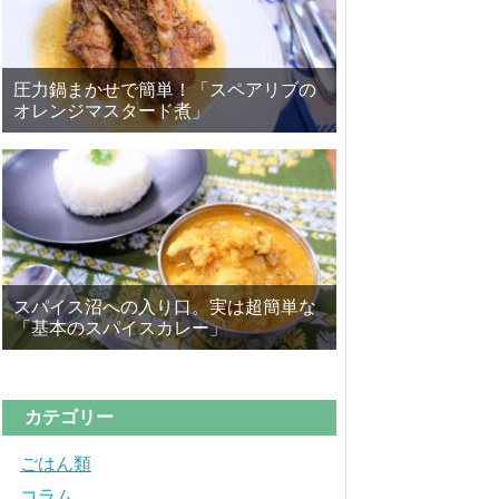
圧力鍋まかせで簡単！「スペアリブの
オレンジマスタード煮」
スパイス沼への入り口。実は超簡単な
「基本のスパイスカレー」
カテゴリー
ごはん類
コラム