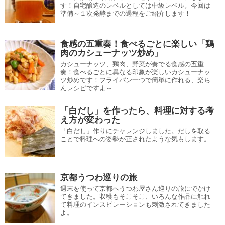
す！自宅醸造のレベルとしては中級レベル。今回は
準備～１次発酵までの過程をご紹介します！
食感の五重奏！食べるごとに楽しい「鶏
肉のカシューナッツ炒め」
カシューナッツ、鶏肉、野菜が奏でる食感の五重
奏！食べるごとに異なる印象が楽しいカシューナッ
ツ炒めです！フライパン一つで簡単に作れる、楽ち
んレシピですよ～
「白だし」を作ったら、料理に対する考
え方が変わった
「白だし」作りにチャレンジしました。だしを取る
ことで料理への姿勢が正されたような気もします。
京都うつわ巡りの旅
週末を使って京都へうつわ屋さん巡りの旅にでかけ
てきました。収穫もそこそこ、いろんな作品に触れ
て料理のインスピレーションも刺激されてきました
よ。