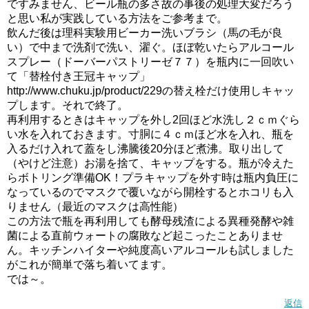
ですみません、ビール瓶の多さ故の事後の処理大変だろう
と思い私が実践している方法をご参考まで。
飲んだ後は理科実験用ビーカー洗いブラシ（馬の毛が良
い）で中まで洗剤で洗い、濯ぐ。ほぼ乾いたらアルコール
スプレー（ドーバーパストリーゼ７７）を瓶内に一回吹い
て「替栓付き王冠キャップ」
http://www.chuku.jp/product/229の替え栓だけ使用しキャッ
プします。それで終了。
再利用するときはキャップを外し2回ほど水洗し２ｃｍぐら
い水を入れておきます。寸胴に４ｃｍほど水を入れ、瓶を
入るだけ入れて蓋をし沸騰後20分ほど煮沸。取り出して
（やけど注意）お湯を捨て、キャップをする。瓶が冷えた
らボトリング準備OK！プラキャップを外す時は瓶内負圧に
なっているのでマスクで覆いながら開栓するとホコリも入
りません（最近のマスクは高性能）
この方法で瓶を再利用しても酵母残渣による異種発酵や雑
菌による直前ウォートの腐敗など起こったことありませ
ん。キッチンハイターや純度高いアルコールも試しました
がこれが簡単で落ち着いてます。
では～。
返信