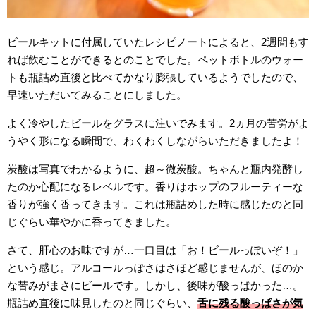
ビールキットに付属していたレシピノートによると、2週間もす
れば飲むことができるとのことでした。ペットボトルのウォー
トも瓶詰め直後と比べてかなり膨張しているようでしたので、
早速いただいてみることにしました。
よく冷やしたビールをグラスに注いでみます。2ヵ月の苦労がよ
うやく形になる瞬間で、わくわくしながらいただきましたよ！
炭酸は写真でわかるように、超～微炭酸。ちゃんと瓶内発酵し
たのか心配になるレベルです。香りはホップのフルーティーな
香りが強く香ってきます。これは瓶詰めした時に感じたのと同
じぐらい華やかに香ってきました。
さて、肝心のお味ですが…一口目は「お！ビールっぽいぞ！」
という感じ。アルコールっぽさはさほど感じませんが、ほのか
な苦みがまさにビールです。しかし、後味が酸っぱかった…。
瓶詰め直後に味見したのと同じぐらい、
舌に残る酸っぱさが気