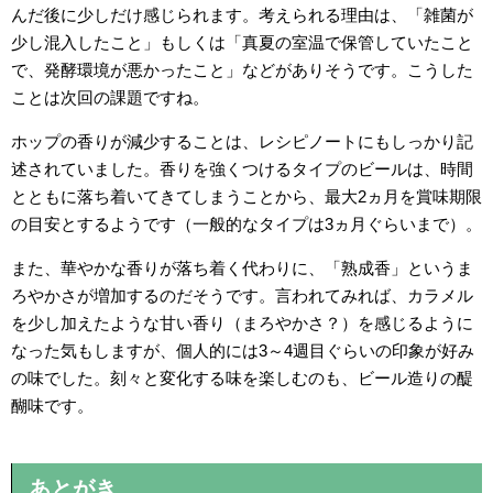
んだ後に少しだけ感じられます。考えられる理由は、「雑菌が
少し混入したこと」もしくは「真夏の室温で保管していたこと
で、発酵環境が悪かったこと」などがありそうです。こうした
ことは次回の課題ですね。
ホップの香りが減少することは、レシピノートにもしっかり記
述されていました。香りを強くつけるタイプのビールは、時間
とともに落ち着いてきてしまうことから、最大2ヵ月を賞味期限
の目安とするようです（一般的なタイプは3ヵ月ぐらいまで）。
また、華やかな香りが落ち着く代わりに、「熟成香」というま
ろやかさが増加するのだそうです。言われてみれば、カラメル
を少し加えたような甘い香り（まろやかさ？）を感じるように
なった気もしますが、個人的には3～4週目ぐらいの印象が好み
の味でした。刻々と変化する味を楽しむのも、ビール造りの醍
醐味です。
あとがき