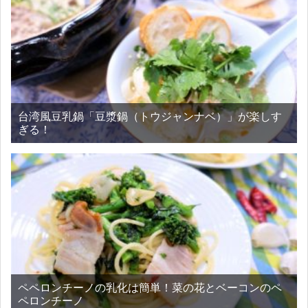
台湾風豆乳鍋「豆漿鍋（トウジャンナベ）」が楽しす
ぎる！
ペペロンチーノの乳化は簡単！菜の花とベーコンのペ
ペロンチーノ