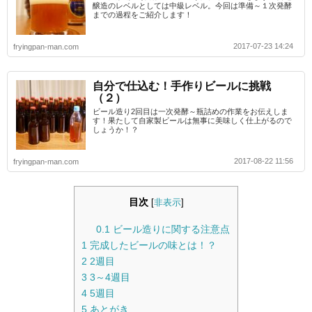
醸造のレベルとしては中級レベル。今回は準備～１次発酵
までの過程をご紹介します！
2017-07-23 14:24
fryingpan-man.com
自分で仕込む！手作りビールに挑戦
（２）
ビール造り2回目は一次発酵～瓶詰めの作業をお伝えしま
す！果たして自家製ビールは無事に美味しく仕上がるので
しょうか！？
2017-08-22 11:56
fryingpan-man.com
目次
[
非表示
]
0.1
ビール造りに関する注意点
1
完成したビールの味とは！？
2
2週目
3
3～4週目
4
5週目
5
あとがき