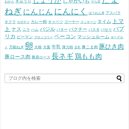
しょうが
じゃがいも
きゅうり
おから
そら豆
ねぎ
にんにく
にんじん
アスパラ
ほうれん草
トマ
タイム
カレー粉
オクラ
キャベツ
ゴーヤー
カボチャ
ズッキーニ
ト
パプ
バジル
ナス
パクチー
ニラ
ハム
バター
パスタ
パセリ
リカ
ベーコン
マッシュルーム
ピーマン
ブロッコリー
ヨーグル
卵
豚ひき肉
牛乳
豚こま肉
万能ねぎ
大根
大葉
薄力粉
ト
豆乳
長ネギ
鶏もも肉
豚ロース肉
豚肩ロース