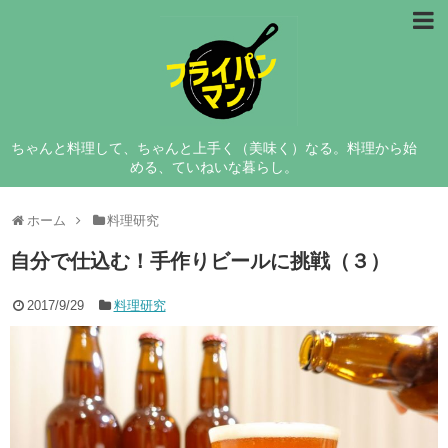
レシピ
料理研究
ちゃんと料理して、ちゃんと上手く（美味く）なる。料理から始
コラム
める、ていねいな暮らし。
フライパンマンについて
ホーム
料理研究
自分で仕込む！手作りビールに挑戦（３）
2017/9/29
料理研究