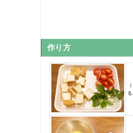
作り方
（
る