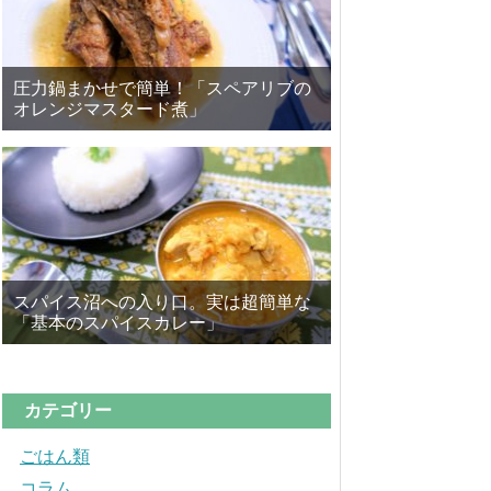
圧力鍋まかせで簡単！「スペアリブの
オレンジマスタード煮」
スパイス沼への入り口。実は超簡単な
「基本のスパイスカレー」
カテゴリー
ごはん類
コラム