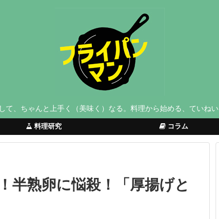
して、ちゃんと上手く（美味く）なる。料理から始める、ていねい
料理研究
コラム
！半熟卵に悩殺！「厚揚げと