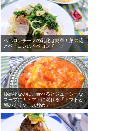
ペペロンチーノの乳化は簡単！菜の花
とベーコンのペペロンチーノ
炒め物なのに、食べるとジューシーな
スープに！トマトに溺れる「トマトと
卵のチリソース炒め」