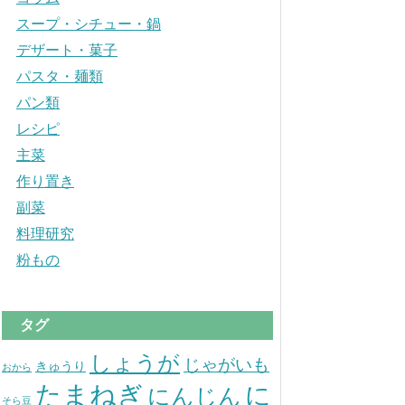
スープ・シチュー・鍋
デザート・菓子
パスタ・麺類
パン類
レシピ
主菜
作り置き
副菜
料理研究
粉もの
タグ
しょうが
じゃがいも
きゅうり
おから
たまねぎ
に
にんじん
そら豆