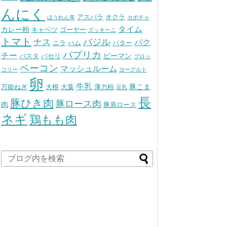
んにく
アスパラ
オクラ
ほうれん草
カボチャ
タイム
カレー粉
キャベツ
ゴーヤー
ズッキーニ
トマト
バジル
ナス
パク
ニラ
ハム
バター
パプリカ
チー
ピーマン
パスタ
パセリ
ブロッ
ベーコン
マッシュルーム
コリー
ヨーグルト
卵
牛乳
豚こま
万能ねぎ
大根
大葉
薄力粉
豆乳
長
豚ひき肉
豚ロース肉
肉
豚肩ロース
ネギ
鶏もも肉