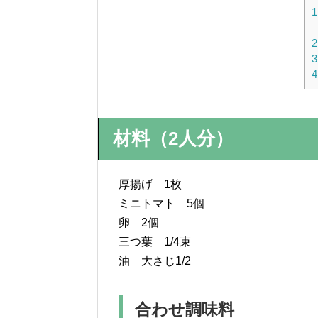
1
2
3
4
材料（2人分）
厚揚げ 1枚
ミニトマト 5個
卵 2個
三つ葉 1/4束
油 大さじ1/2
合わせ調味料