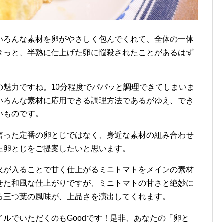
いろんな素材を卵がやさしく包んでくれて、全体の一体
きっと、半熟に仕上げた卵に悩殺されたことがあるはず
の魅力ですね。10分程度でパパッと調理できてしまいま
いろんな素材に応用できる調理方法であるがゆえ、でき
いものです。
言った定番の卵とじではなく、身近な素材の組み合わせ
た卵とじをご提案したいと思います。
火が入ることで甘く仕上がるミニトマトをメインの素材
せた和風な仕上がりですが、ミニトマトの甘さと絶妙に
る三つ葉の風味が、上品さを演出してくれます。
ルでいただくのもGoodです！是非、あなたの「卵と